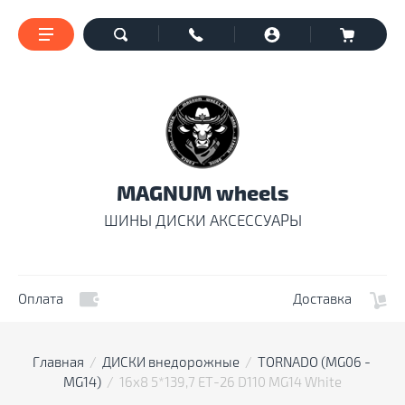
MAGNUM wheels
ШИНЫ ДИСКИ АКСЕССУАРЫ
Оплата
Доставка
Главная
  /  
ДИСКИ внедорожные
  /  
TORNADO (MG06 - 
MG14)
  /  16x8 5*139,7 ET-26 D110 MG14 White